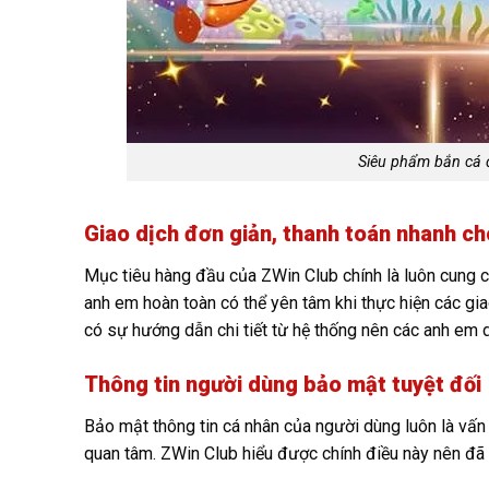
Siêu phẩm bắn cá đ
Giao dịch đơn giản, thanh toán nhanh c
Mục tiêu hàng đầu của ZWin Club chính là luôn cung cấ
anh em hoàn toàn có thể yên tâm khi thực hiện các gi
có sự hướng dẫn chi tiết từ hệ thống nên các anh em d
Thông tin người dùng bảo mật tuyệt đối
Bảo mật thông tin cá nhân của người dùng luôn là vấ
quan tâm. ZWin Club hiểu được chính điều này nên đã