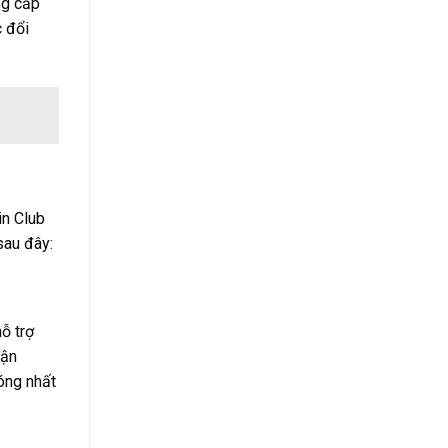
ng cấp
c đổi
in Club
sau đây:
ỗ trợ
hận
óng nhất