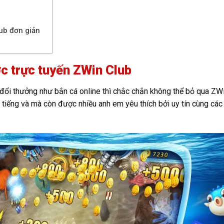
lub đơn giản
c trực tuyến ZWin Club
đổi thưởng như bắn cá online thì chắc chắn không thể bỏ qua ZWi
tiếng và mà còn được nhiều anh em yêu thích bởi uy tín cùng các