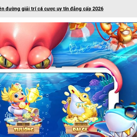
ên đường giải trí cá cược uy tín đẳng cấp 2026