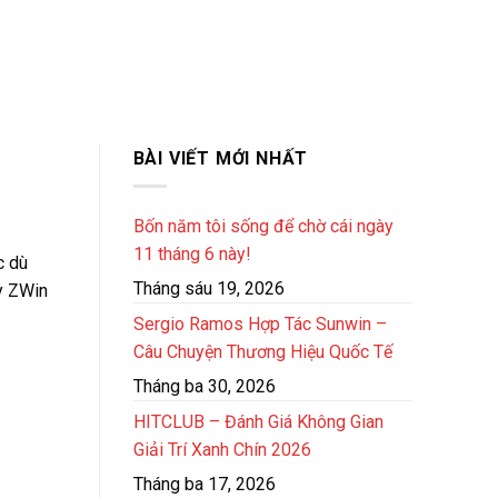
BÀI VIẾT MỚI NHẤT
Bốn năm tôi sống để chờ cái ngày
11 tháng 6 này!
c dù
Tháng sáu 19, 2026
ậy ZWin
Sergio Ramos Hợp Tác Sunwin –
Câu Chuyện Thương Hiệu Quốc Tế
Tháng ba 30, 2026
HITCLUB – Đánh Giá Không Gian
Giải Trí Xanh Chín 2026
Tháng ba 17, 2026