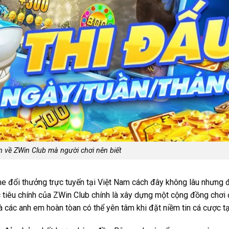
n về ZWin Club mà người chơi nên biết
me đổi thưởng trực tuyến tại Việt Nam cách đây không lâu nhưng 
 tiêu chính của ZWin Club chính là xây dựng một cộng đồng chơi 
à các anh em hoàn tòan có thể yên tâm khi đặt niềm tin cá cược tạ