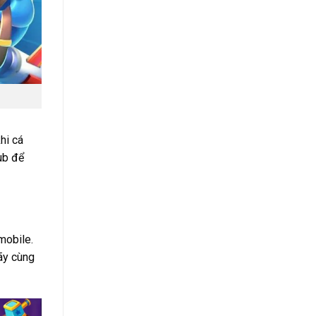
hi cá
ub để
mobile.
ãy cùng