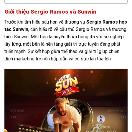
Giới thiệu Sergio Ramos và Sunwin
Trước khi tìm hiểu sâu hơn về thương vụ
Sergio Ramos hợp
tác Sunwin
, cần hiểu rõ về cầu thủ Sergio Ramos và thương
hiệu Sunwin. Một bên là huyền thoại bóng đá với sự nghiệp
lẫy lừng, một bên là nền tảng giải trí trực tuyến đang phát
triển mạnh. Sự kết hợp giữa thể thao và giải trí giúp chiến
dịch marketing trở nên hấp dẫn và có sức lan tỏa lớn.