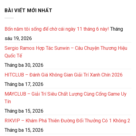
BÀI VIẾT MỚI NHẤT
Bốn năm tôi sống để chờ cái ngày 11 tháng 6 này!
Tháng
sáu 19, 2026
Sergio Ramos Hợp Tác Sunwin – Câu Chuyện Thương Hiệu
Quốc Tế
Tháng ba 30, 2026
HITCLUB – Đánh Giá Không Gian Giải Trí Xanh Chín 2026
Tháng ba 17, 2026
MAYCLUB – Giải Trí Siêu Chất Lượng Cùng Cổng Game Uy
Tín
Tháng ba 15, 2026
RIKVIP – Khám Phá Thiên Đường Đổi Thưởng Có 1 Không 2
Tháng ba 15, 2026