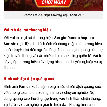
Ramos là đại diện thương hiệu toàn cầu
Vai trò đại sứ thương hiệu
Với vai trò đại sứ thương hiệu,
Sergio Ramos hợp tác
Sunwin
đại diện cho hình ảnh và thông điệp mà thương hiệu
muốn truyền tải đến người dùng. Anh tham gia quảng cáo, sự
kiện truyền thông và các chiến dịch marketing quốc tế. Vai trò
này giúp thương hiệu xây dựng hình ảnh chuyên nghiệp và uy
tín hơn.
Hình ảnh đại diện quảng cáo
Hình ảnh Ramos xuất hiện trong nhiều chiến dịch quảng cáo
với phong cách thể thao mạnh mẽ và chuyên nghiệp. Nội
dung quảng cáo thường tập trung vào tinh thần chiến thắng,
sự tự tin và trải nghiệm giải trí hiện đại. Những hình ảnh