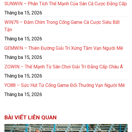
SUNWIN – Phân Tích Thế Mạnh Của Sàn Cá Cược Đẳng Cấp
Tháng ba 15, 2026
WIN79 – Đắm Chìm Trong Cổng Game Cá Cược Siêu Bất
Tận
Tháng ba 15, 2026
GEMWIN – Thiên Đường Giải Trí Xứng Tầm Vạn Người Mê
Tháng ba 15, 2026
ZOWIN – Thế Mạnh Từ Sân Chơi Giải Trí Đẳng Cấp Châu Á
Tháng ba 15, 2026
YO88 – Sức Hút Từ Cổng Game Đổi Thưởng Vạn Người Mê
Tháng ba 15, 2026
BÀI VIẾT LIÊN QUAN