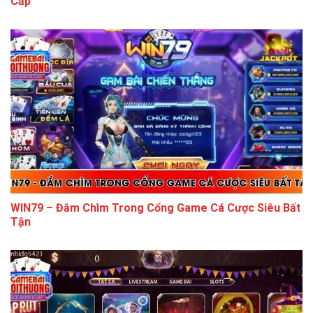
Cấp
WIN79 – Đắm Chìm Trong Cổng Game Cá Cược Siêu Bất
Tận