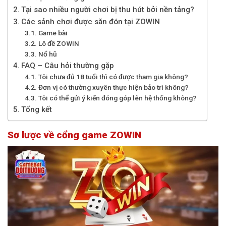
Tại sao nhiều người chơi bị thu hút bởi nền tảng?
Các sảnh chơi được săn đón tại ZOWIN
Game bài
Lô đề ZOWIN
Nổ hũ
FAQ – Câu hỏi thường gặp
Tôi chưa đủ 18 tuổi thì có được tham gia không?
Đơn vị có thường xuyên thực hiện bảo trì không?
Tôi có thể gửi ý kiến đóng góp lên hệ thống không?
Tổng kết
Sơ lược về cổng game ZOWIN