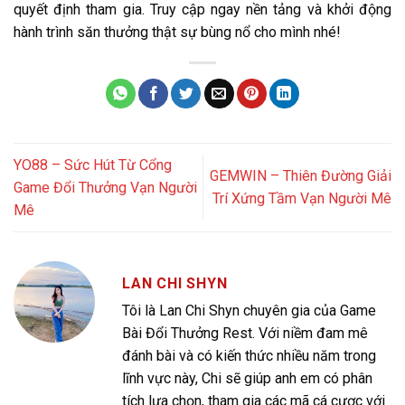
quyết định tham gia. Truy cập ngay nền tảng và khởi động
hành trình săn thưởng thật sự bùng nổ cho mình nhé!
YO88 – Sức Hút Từ Cổng
GEMWIN – Thiên Đường Giải
Game Đổi Thưởng Vạn Người
Trí Xứng Tầm Vạn Người Mê
Mê
LAN CHI SHYN
Tôi là Lan Chi Shyn chuyên gia của Game
Bài Đổi Thưởng Rest. Với niềm đam mê
đánh bài và có kiến thức nhiều năm trong
lĩnh vực này, Chi sẽ giúp anh em có phân
tích lựa chọn, tham gia các mã cá cược với