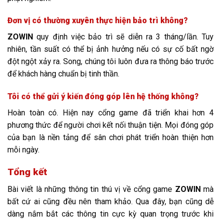
Đơn vị có thường xuyên thực hiện bảo trì không?
ZOWIN
quy định việc bảo trì sẽ diễn ra 3 tháng/lần. Tuy
nhiên, tần suất có thể bị ảnh hưởng nếu có sự cố bất ngờ
đột ngột xảy ra. Song, chúng tôi luôn đưa ra thông báo trước
để khách hàng chuẩn bị tinh thần.
Tôi có thể gửi ý kiến đóng góp lên hệ thống không?
Hoàn toàn có. Hiện nay cổng game đã triển khai hơn 4
phương thức để người chơi kết nối thuận tiện. Mọi đóng góp
của bạn là nền tảng để sân chơi phát triển hoàn thiện hơn
mỗi ngày.
Tổng kết
Bài viết là những thông tin thú vị về cổng game
ZOWIN
mà
bất cứ ai cũng đều nên tham khảo. Qua đây, bạn cũng dễ
dàng nắm bắt các thông tin cực kỳ quan trọng trước khi