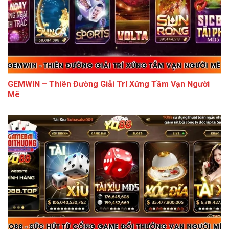
GEMWIN – Thiên Đường Giải Trí Xứng Tầm Vạn Người
Mê