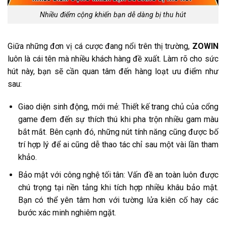
Nhiều điểm cộng khiến bạn dễ dàng bị thu hút
Giữa những đơn vị cá cược đang nổi trên thị trường,
ZOWIN
luôn là cái tên mà nhiều khách hàng đề xuất. Làm rõ cho sức
hút này, bạn sẽ cần quan tâm đến hàng loạt ưu điểm như
sau:
Giao diện sinh động, mới mẻ: Thiết kế trang chủ của cổng
game đem đến sự thích thú khi pha trộn nhiều gam màu
bắt mắt. Bên cạnh đó, những nút tính năng cũng được bố
trí hợp lý để ai cũng dễ thao tác chỉ sau một vài lần tham
khảo.
Bảo mật với công nghệ tối tân: Vấn đề an toàn luôn được
chú trọng tại nền tảng khi tích hợp nhiều khâu bảo mật.
Bạn có thể yên tâm hơn với tường lửa kiên cố hay các
bước xác minh nghiêm ngặt.