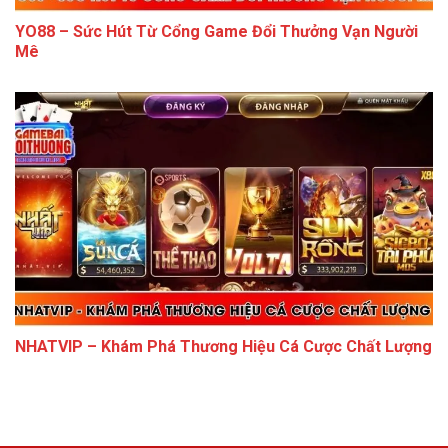
YO88 – Sức Hút Từ Cổng Game Đổi Thưởng Vạn Người
Mê
NHATVIP – Khám Phá Thương Hiệu Cá Cược Chất Lượng