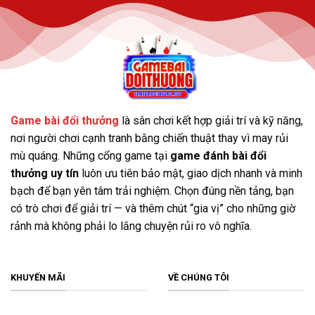
Game bài đổi thưởng
là sân chơi kết hợp giải trí và kỹ năng,
nơi người chơi cạnh tranh bằng chiến thuật thay vì may rủi
mù quáng. Những cổng game tại
game đánh bài đổi
thưởng uy tín
luôn ưu tiên bảo mật, giao dịch nhanh và minh
bạch để bạn yên tâm trải nghiệm. Chọn đúng nền tảng, bạn
có trò chơi để giải trí — và thêm chút “gia vị” cho những giờ
rảnh mà không phải lo lắng chuyện rủi ro vô nghĩa.
KHUYẾN MÃI
VỀ CHÚNG TÔI