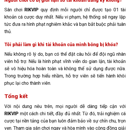
Người chơi có bị giới hạn số tài khoản đăng ký không?
Sân chơi
RIKVIP
quy định mỗi người chỉ được tạo 01 tài
khoản cá cược duy nhất. Nếu vi phạm, hệ thống sẽ ngay lập
tức đưa ra hình phạt nghiêm khắc và bạn bắt buộc phải tuân
thủ.
Tôi phải làm gì khi tài khoản của mình bỗng bị khóa?
Nếu không rõ lý do, bạn có thể đặt câu hỏi để đội ngũ nhân
viên hỗ trợ. Nếu là hình phạt vĩnh viễn do gian lận, tài khoản
sẽ vô hiệu hóa hoàn toàn và không thể sử dụng được nữa.
Trong trường hợp hiểu nhầm, hỗ trợ viên sẽ tiến hành khôi
phục lại cho thành viên.
Tổng kết
Với nội dung nêu trên, mọi người dễ dàng tiếp cận với
RIKVIP
một cách chi tiết, đầy đủ nhất. Từ đó, trải nghiệm cá
cược tại nền tảng của bạn luôn đảm bảo về sự chỉn chu, trọn
vẹn. Tham gia sân chơi ngay và hòa mình vào cộng đồng giải