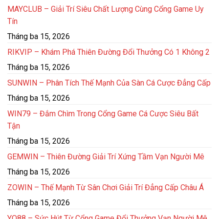
MAYCLUB – Giải Trí Siêu Chất Lượng Cùng Cổng Game Uy
Tín
Tháng ba 15, 2026
RIKVIP – Khám Phá Thiên Đường Đổi Thưởng Có 1 Không 2
Tháng ba 15, 2026
SUNWIN – Phân Tích Thế Mạnh Của Sàn Cá Cược Đẳng Cấp
Tháng ba 15, 2026
WIN79 – Đắm Chìm Trong Cổng Game Cá Cược Siêu Bất
Tận
Tháng ba 15, 2026
GEMWIN – Thiên Đường Giải Trí Xứng Tầm Vạn Người Mê
Tháng ba 15, 2026
ZOWIN – Thế Mạnh Từ Sân Chơi Giải Trí Đẳng Cấp Châu Á
Tháng ba 15, 2026
YO88 – Sức Hút Từ Cổng Game Đổi Thưởng Vạn Người Mê