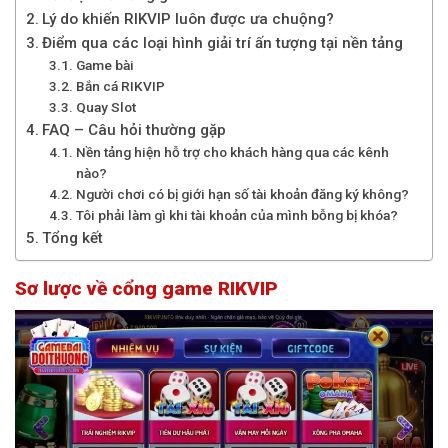
Lý do khiến RIKVIP luôn được ưa chuộng?
Điểm qua các loại hình giải trí ấn tượng tại nền tảng
Game bài
Bắn cá RIKVIP
Quay Slot
FAQ – Câu hỏi thường gặp
Nền tảng hiện hỗ trợ cho khách hàng qua các kênh
nào?
Người chơi có bị giới hạn số tài khoản đăng ký không?
Tôi phải làm gì khi tài khoản của mình bỗng bị khóa?
Tổng kết
Sơ lược về cổng game RIKVIP