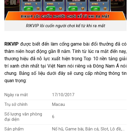
RIKVIP lôi cuốn người chơi kể từ khi ra mắt
RIKVIP
được biết đến làm cổng game bài đổi thưởng đã có
thâm niên hoạt động gần 8 năm. Tính từ lúc ra mắt đến nay,
thương hiệu đã nỗ lực xuất hiện trong Top 10 nền tảng giải
trí xanh chín nhất tại Việt Nam nói riêng và Đông Nam Á nói
chung. Bảng số liệu dưới đây sẽ cung cấp những thông tin
quan trọng:
Ngày ra mắt
17/10/2017
Trụ sở chính
Macau
Số lượng văn phòng
6
đại diện
Sản phẩm
Nổ hũ, Game bài, Bắn cá, Slot, Lô đề,…