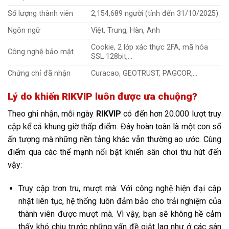
Số lượng thành viên
2,154,689 người (tính đến 31/10/2025)
Ngôn ngữ
Việt, Trung, Hàn, Anh
Cookie, 2 lớp xác thực 2FA, mã hóa
Công nghệ bảo mật
SSL 128bit,…
Chứng chỉ đã nhận
Curacao, GEOTRUST, PAGCOR,…
Lý do khiến RIKVIP luôn được ưa chuộng?
Theo ghi nhận, mỗi ngày
RIKVIP
có đến hơn 20.000 lượt truy
cập kể cả khung giờ thấp điểm. Đây hoàn toàn là một con số
ấn tượng mà những nền tảng khác vẫn thường ao ước. Cùng
điểm qua các thế mạnh nổi bật khiến sân chơi thu hút đến
vậy:
Truy cập trơn tru, mượt mà: Với công nghệ hiện đại cập
nhật liên tục, hệ thống luôn đảm bảo cho trải nghiệm của
thành viên được mượt mà. Vì vậy, bạn sẽ không hề cảm
thấy khó chịu trước những vấn đề giật lag như ở các sân