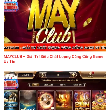
MAYCLUB – Giải Trí Siêu Chất Lượng Cùng Cổng Game
Uy Tín