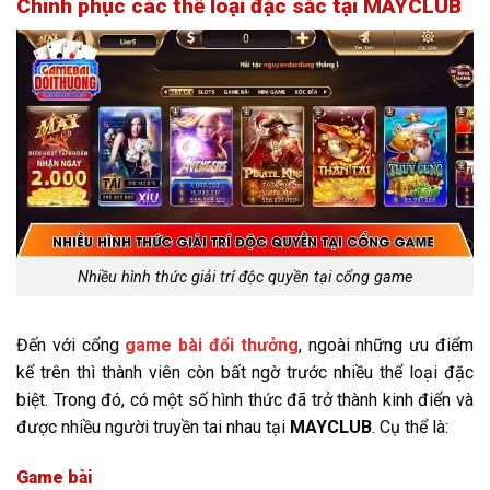
Chinh phục các thể loại đặc sắc tại MAYCLUB
Nhiều hình thức giải trí độc quyền tại cổng game
Đến với cổng
game bài đổi thưởng
, ngoài những ưu điểm
kể trên thì thành viên còn bất ngờ trước nhiều thể loại đặc
biệt. Trong đó, có một số hình thức đã trở thành kinh điển và
được nhiều người truyền tai nhau tại
MAYCLUB
. Cụ thể là:
Game bài