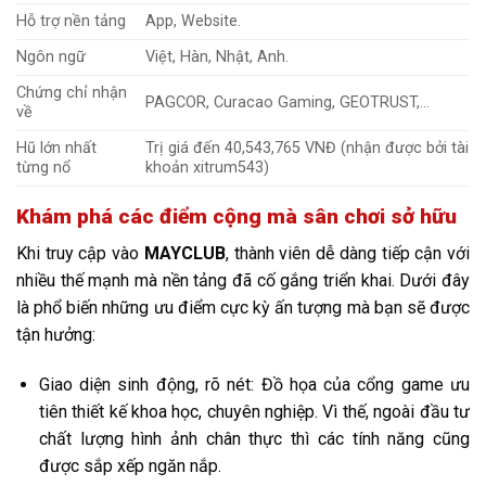
Hỗ trợ nền tảng
App, Website.
Ngôn ngữ
Việt, Hàn, Nhật, Anh.
Chứng chỉ nhận
PAGCOR, Curacao Gaming, GEOTRUST,…
về
Hũ lớn nhất
Trị giá đến 40,543,765 VNĐ (nhận được bởi tài
từng nổ
khoản xitrum543)
Khám phá các điểm cộng mà sân chơi sở hữu
Khi truy cập vào
MAYCLUB
, thành viên dễ dàng tiếp cận với
nhiều thế mạnh mà nền tảng đã cố gắng triển khai. Dưới đây
là phổ biến những ưu điểm cực kỳ ấn tượng mà bạn sẽ được
tận hưởng:
Giao diện sinh động, rõ nét: Đồ họa của cổng game ưu
tiên thiết kế khoa học, chuyên nghiệp. Vì thế, ngoài đầu tư
chất lượng hình ảnh chân thực thì các tính năng cũng
được sắp xếp ngăn nắp.