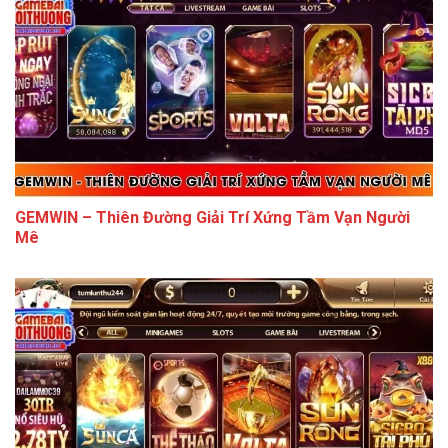
GEMWIN – Thiên Đường Giải Trí Xứng Tầm Vạn Người
Mê