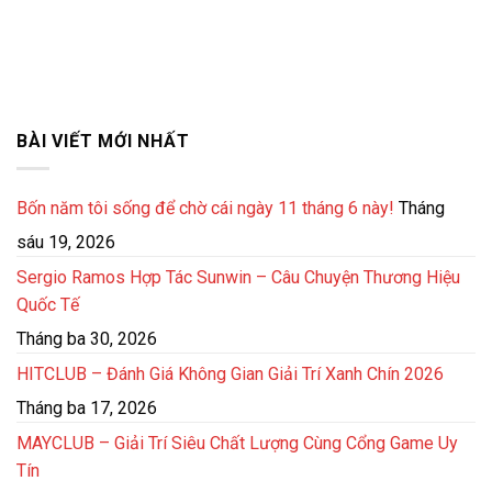
BÀI VIẾT MỚI NHẤT
Bốn năm tôi sống để chờ cái ngày 11 tháng 6 này!
Tháng
sáu 19, 2026
Sergio Ramos Hợp Tác Sunwin – Câu Chuyện Thương Hiệu
Quốc Tế
Tháng ba 30, 2026
HITCLUB – Đánh Giá Không Gian Giải Trí Xanh Chín 2026
Tháng ba 17, 2026
MAYCLUB – Giải Trí Siêu Chất Lượng Cùng Cổng Game Uy
Tín