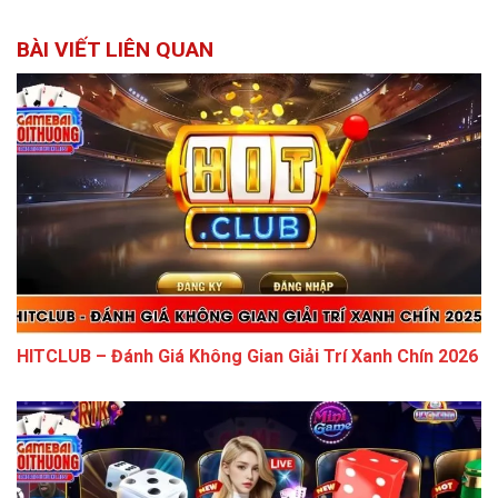
BÀI VIẾT LIÊN QUAN
HITCLUB – Đánh Giá Không Gian Giải Trí Xanh Chín 2026