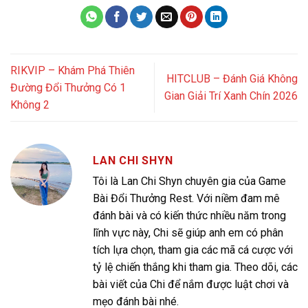
RIKVIP – Khám Phá Thiên
HITCLUB – Đánh Giá Không
Đường Đổi Thưởng Có 1
Gian Giải Trí Xanh Chín 2026
Không 2
LAN CHI SHYN
Tôi là Lan Chi Shyn chuyên gia của Game
Bài Đổi Thưởng Rest. Với niềm đam mê
đánh bài và có kiến thức nhiều năm trong
lĩnh vực này, Chi sẽ giúp anh em có phân
tích lựa chọn, tham gia các mã cá cược với
tỷ lệ chiến thắng khi tham gia. Theo dõi, các
bài viết của Chi để nắm được luật chơi và
mẹo đánh bài nhé.