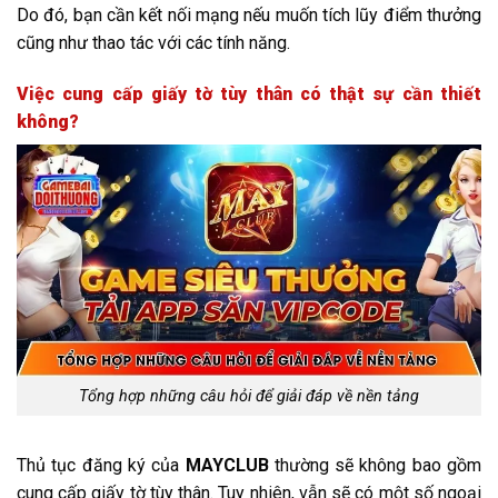
Do đó, bạn cần kết nối mạng nếu muốn tích lũy điểm thưởng
cũng như thao tác với các tính năng.
Việc cung cấp giấy tờ tùy thân có thật sự cần thiết
không?
Tổng hợp những câu hỏi để giải đáp về nền tảng
Thủ tục đăng ký của
MAYCLUB
thường sẽ không bao gồm
cung cấp giấy tờ tùy thân. Tuy nhiên, vẫn sẽ có một số ngoại