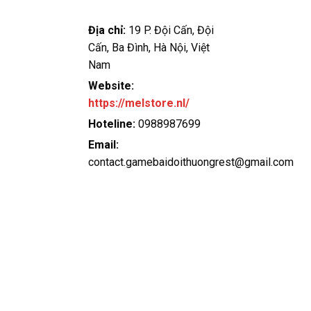
Địa chỉ:
19 P. Đội Cấn, Đội
Cấn, Ba Đình, Hà Nội, Việt
Nam
Website:
https://melstore.nl/
Hoteline:
0988987699
Email:
contact.gamebaidoithuongrest@gmail.com