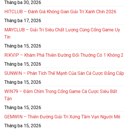
Tháng ba 30, 2026
HITCLUB – Đánh Giá Không Gian Giải Trí Xanh Chín 2026
Tháng ba 17, 2026
MAYCLUB – Giải Trí Siêu Chất Lượng Cùng Cổng Game Uy
Tín
Tháng ba 15, 2026
RIKVIP – Khám Phá Thiên Đường Đổi Thưởng Có 1 Không 2
Tháng ba 15, 2026
SUNWIN – Phân Tích Thế Mạnh Của Sàn Cá Cược Đẳng Cấp
Tháng ba 15, 2026
WIN79 – Đắm Chìm Trong Cổng Game Cá Cược Siêu Bất
Tận
Tháng ba 15, 2026
GEMWIN – Thiên Đường Giải Trí Xứng Tầm Vạn Người Mê
Tháng ba 15, 2026