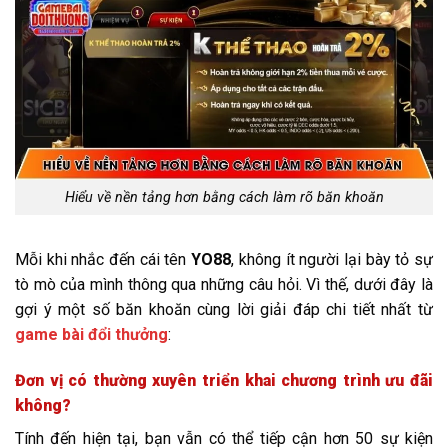
Hiểu về nền tảng hơn bằng cách làm rõ băn khoăn
Mỗi khi nhắc đến cái tên
YO88
, không ít người lại bày tỏ sự
tò mò của mình thông qua những câu hỏi. Vì thế, dưới đây là
gợi ý một số băn khoăn cùng lời giải đáp chi tiết nhất từ
game bài đổi thưởng
:
Đơn vị có thường xuyên triển khai chương trình ưu đãi
không?
Tính đến hiện tại, bạn vẫn có thể tiếp cận hơn 50 sự kiện