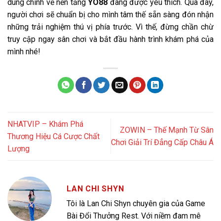
dung chính về nền tảng
YO88
đang được yêu thích. Qua đây,
người chơi sẽ chuẩn bị cho mình tâm thế sẵn sàng đón nhận
những trải nghiệm thú vị phía trước. Vì thế, đừng chần chừ
truy cập ngay sân chơi và bắt đầu hành trình khám phá của
mình nhé!
NHATVIP – Khám Phá
ZOWIN – Thế Mạnh Từ Sân
Thương Hiệu Cá Cược Chất
Chơi Giải Trí Đẳng Cấp Châu Á
Lượng
LAN CHI SHYN
Tôi là Lan Chi Shyn chuyên gia của Game
Bài Đổi Thưởng Rest. Với niềm đam mê