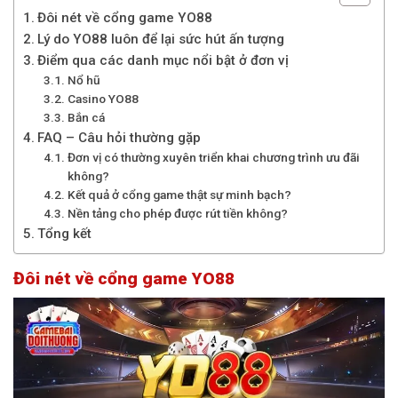
Đôi nét về cổng game YO88
Lý do YO88 luôn để lại sức hút ấn tượng
Điểm qua các danh mục nổi bật ở đơn vị
Nổ hũ
Casino YO88
Bắn cá
FAQ – Câu hỏi thường gặp
Đơn vị có thường xuyên triển khai chương trình ưu đãi
không?
Kết quả ở cổng game thật sự minh bạch?
Nền tảng cho phép được rút tiền không?
Tổng kết
Đôi nét về cổng game YO88