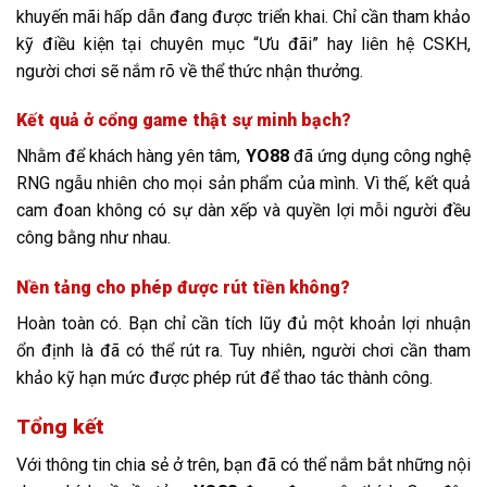
khuyến mãi hấp dẫn đang được triển khai. Chỉ cần tham khảo
kỹ điều kiện tại chuyên mục “Ưu đãi” hay liên hệ CSKH,
người chơi sẽ nắm rõ về thể thức nhận thưởng.
Kết quả ở cổng game thật sự minh bạch?
Nhằm để khách hàng yên tâm,
YO88
đã ứng dụng công nghệ
RNG ngẫu nhiên cho mọi sản phẩm của mình. Vì thế, kết quả
cam đoan không có sự dàn xếp và quyền lợi mỗi người đều
công bằng như nhau.
Nền tảng cho phép được rút tiền không?
Hoàn toàn có. Bạn chỉ cần tích lũy đủ một khoản lợi nhuận
ổn định là đã có thể rút ra. Tuy nhiên, người chơi cần tham
khảo kỹ hạn mức được phép rút để thao tác thành công.
Tổng kết
Với thông tin chia sẻ ở trên, bạn đã có thể nắm bắt những nội