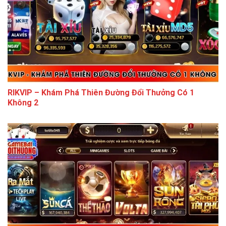
RIKVIP – Khám Phá Thiên Đường Đổi Thưởng Có 1
Không 2