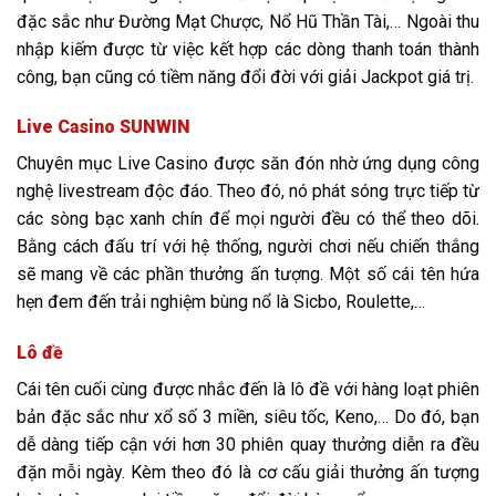
đặc sắc như Đường Mạt Chược, Nổ Hũ Thần Tài,… Ngoài thu
nhập kiếm được từ việc kết hợp các dòng thanh toán thành
công, bạn cũng có tiềm năng đổi đời với giải Jackpot giá trị.
Live Casino SUNWIN
Chuyên mục Live Casino được săn đón nhờ ứng dụng công
nghệ livestream độc đáo. Theo đó, nó phát sóng trực tiếp từ
các sòng bạc xanh chín để mọi người đều có thể theo dõi.
Bằng cách đấu trí với hệ thống, người chơi nếu chiến thắng
sẽ mang về các phần thưởng ấn tượng. Một số cái tên hứa
hẹn đem đến trải nghiệm bùng nổ là Sicbo, Roulette,…
Lô đề
Cái tên cuối cùng được nhắc đến là lô đề với hàng loạt phiên
bản đặc sắc như xổ số 3 miền, siêu tốc, Keno,… Do đó, bạn
dễ dàng tiếp cận với hơn 30 phiên quay thưởng diễn ra đều
đặn mỗi ngày. Kèm theo đó là cơ cấu giải thưởng ấn tượng