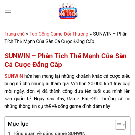
Bỏ
qua
nội
dung
Trang chủ
»
Top Cổng Game Đổi Thưởng
»
SUNWIN – Phân
Tích Thế Mạnh Của Sàn Cá Cược Đẳng Cấp
SUNWIN – Phân Tích Thế Mạnh Của Sàn
Cá Cược Đẳng Cấp
SUNWIN
hứa hẹn mang lại những khoảnh khắc cá cược siêu
bùng nổ cho những ai tham gia. Với hơn 20.000 lượt truy cập
mỗi ngày, đơn vị đã thành công đưa tên tuổi của mình lên
sàn quốc tế. Ngay sau đây, Game Bài Đổi Thưởng sẽ có
những thông tin cụ thể về cổng game đình đám này!
Mục lục
Tổng quan về cổng game SUNWIN