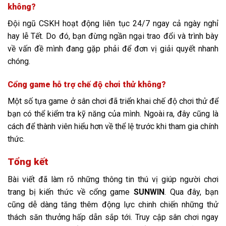
không?
Đội ngũ CSKH hoạt động liên tục 24/7 ngay cả ngày nghỉ
hay lễ Tết. Do đó, bạn đừng ngần ngại trao đổi và trình bày
về vấn đề mình đang gặp phải để đơn vị giải quyết nhanh
chóng.
Cổng game hỗ trợ chế độ chơi thử không?
Một số tựa game ở sân chơi đã triển khai chế độ chơi thử để
bạn có thể kiểm tra kỹ năng của mình. Ngoài ra, đây cũng là
cách để thành viên hiểu hơn về thể lệ trước khi tham gia chính
thức.
Tổng kết
Bài viết đã làm rõ những thông tin thú vị giúp người chơi
trang bị kiến thức về cổng game
SUNWIN
. Qua đây, bạn
cũng dễ dàng tăng thêm động lực chinh chiến những thử
thách săn thưởng hấp dẫn sắp tới. Truy cập sân chơi ngay