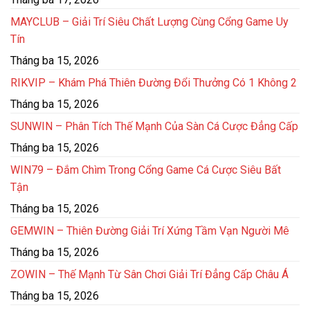
MAYCLUB – Giải Trí Siêu Chất Lượng Cùng Cổng Game Uy
Tín
Tháng ba 15, 2026
RIKVIP – Khám Phá Thiên Đường Đổi Thưởng Có 1 Không 2
Tháng ba 15, 2026
SUNWIN – Phân Tích Thế Mạnh Của Sàn Cá Cược Đẳng Cấp
Tháng ba 15, 2026
WIN79 – Đắm Chìm Trong Cổng Game Cá Cược Siêu Bất
Tận
Tháng ba 15, 2026
GEMWIN – Thiên Đường Giải Trí Xứng Tầm Vạn Người Mê
Tháng ba 15, 2026
ZOWIN – Thế Mạnh Từ Sân Chơi Giải Trí Đẳng Cấp Châu Á
Tháng ba 15, 2026