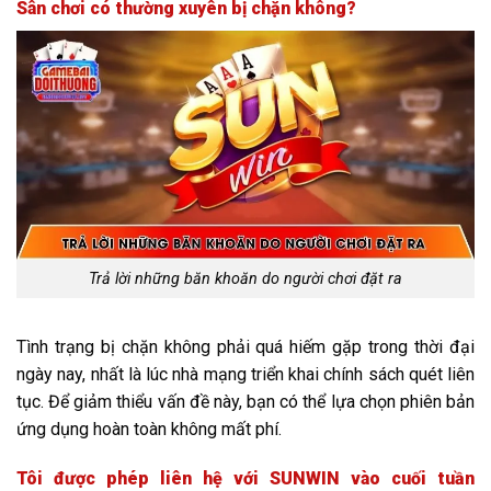
Sân chơi có thường xuyên bị chặn không?
Trả lời những băn khoăn do người chơi đặt ra
Tình trạng bị chặn không phải quá hiếm gặp trong thời đại
ngày nay, nhất là lúc nhà mạng triển khai chính sách quét liên
tục. Để giảm thiểu vấn đề này, bạn có thể lựa chọn phiên bản
ứng dụng hoàn toàn không mất phí.
Tôi được phép liên hệ với SUNWIN vào cuối tuần