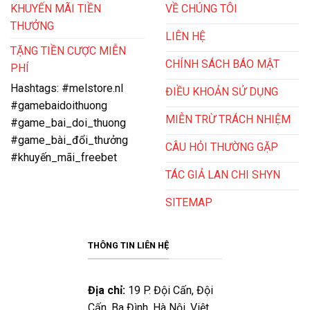
KHUYẾN MÃI TIỀN
VỀ CHÚNG TÔI
THƯỞNG
LIÊN HỆ
TẶNG TIỀN CƯỢC MIỄN
CHÍNH SÁCH BÁO MẬT
PHÍ
Hashtags: #melstore.nl
ĐIỀU KHOẢN SỬ DỤNG
#gamebaidoithuong
MIỄN TRỪ TRÁCH NHIỆM
#game_bai_doi_thuong
#game_bài_đổi_thưởng
CÂU HỎI THƯỜNG GẶP
#khuyến_mãi_freebet
TÁC GIẢ LAN CHI SHYN
SITEMAP
THÔNG TIN LIÊN HỆ
Địa chỉ:
19 P. Đội Cấn, Đội
Cấn, Ba Đình, Hà Nội, Việt