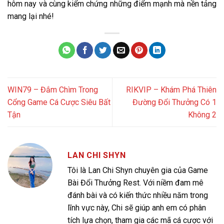
hôm nay và cùng kiểm chứng những điểm mạnh mà nền tảng
mang lại nhé!
WIN79 – Đắm Chìm Trong
RIKVIP – Khám Phá Thiên
Cổng Game Cá Cược Siêu Bất
Đường Đổi Thưởng Có 1
Tận
Không 2
LAN CHI SHYN
Tôi là Lan Chi Shyn chuyên gia của Game
Bài Đổi Thưởng Rest. Với niềm đam mê
đánh bài và có kiến thức nhiều năm trong
lĩnh vực này, Chi sẽ giúp anh em có phân
tích lựa chọn, tham gia các mã cá cược với