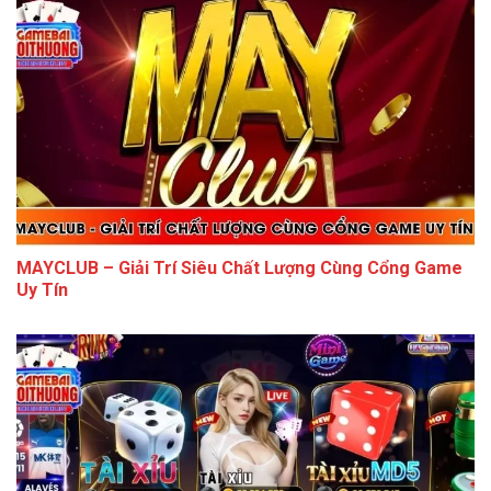
MAYCLUB – Giải Trí Siêu Chất Lượng Cùng Cổng Game
Uy Tín