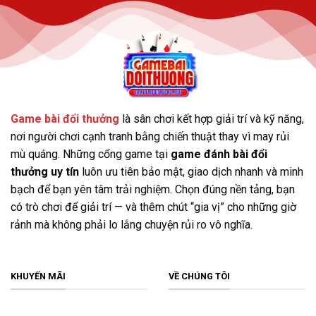
Game bài đổi thưởng
là sân chơi kết hợp giải trí và kỹ năng,
nơi người chơi cạnh tranh bằng chiến thuật thay vì may rủi
mù quáng. Những cổng game tại
game đánh bài đổi
thưởng uy tín
luôn ưu tiên bảo mật, giao dịch nhanh và minh
bạch để bạn yên tâm trải nghiệm. Chọn đúng nền tảng, bạn
có trò chơi để giải trí — và thêm chút “gia vị” cho những giờ
rảnh mà không phải lo lắng chuyện rủi ro vô nghĩa.
KHUYẾN MÃI
VỀ CHÚNG TÔI