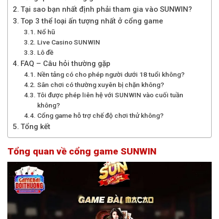
Tại sao bạn nhất định phải tham gia vào SUNWIN?
Top 3 thể loại ấn tượng nhất ở cổng game
Nổ hũ
Live Casino SUNWIN
Lô đề
FAQ – Câu hỏi thường gặp
Nền tảng có cho phép người dưới 18 tuổi không?
Sân chơi có thường xuyên bị chặn không?
Tôi được phép liên hệ với SUNWIN vào cuối tuần
không?
Cổng game hỗ trợ chế độ chơi thử không?
Tổng kết
Tổng quan về cổng game SUNWIN