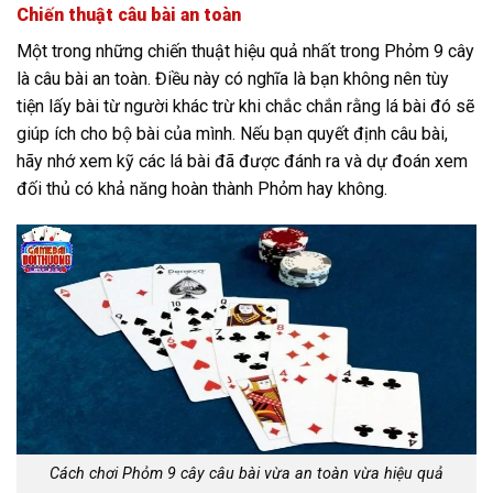
Chiến thuật câu bài an toàn
Một trong những chiến thuật hiệu quả nhất trong Phỏm 9 cây
là câu bài an toàn. Điều này có nghĩa là bạn không nên tùy
tiện lấy bài từ người khác trừ khi chắc chắn rằng lá bài đó sẽ
giúp ích cho bộ bài của mình. Nếu bạn quyết định câu bài,
hãy nhớ xem kỹ các lá bài đã được đánh ra và dự đoán xem
đối thủ có khả năng hoàn thành Phỏm hay không.
Cách chơi Phỏm 9 cây câu bài vừa an toàn vừa hiệu quả