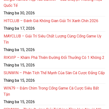
Quốc Tế
Tháng ba 30, 2026
HITCLUB – Đánh Giá Không Gian Giải Trí Xanh Chín 2026
Tháng ba 17, 2026
MAYCLUB – Giải Trí Siêu Chất Lượng Cùng Cổng Game Uy
Tín
Tháng ba 15, 2026
RIKVIP – Khám Phá Thiên Đường Đổi Thưởng Có 1 Không 2
Tháng ba 15, 2026
SUNWIN – Phân Tích Thế Mạnh Của Sàn Cá Cược Đẳng Cấp
Tháng ba 15, 2026
WIN79 – Đắm Chìm Trong Cổng Game Cá Cược Siêu Bất
Tận
Tháng ba 15, 2026