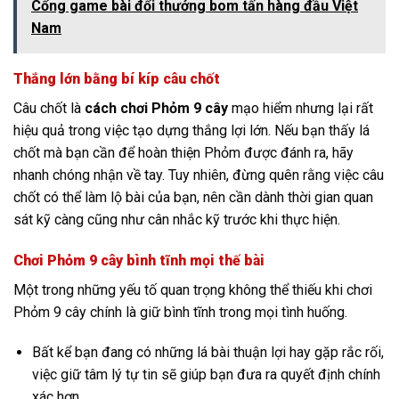
Cổng game bài đổi thưởng bom tấn hàng đầu Việt
Nam
Thắng lớn bằng bí kíp câu chốt
Câu chốt là
cách chơi Phỏm 9 cây
mạo hiểm nhưng lại rất
hiệu quả trong việc tạo dựng thắng lợi lớn. Nếu bạn thấy lá
chốt mà bạn cần để hoàn thiện Phỏm được đánh ra, hãy
nhanh chóng nhận về tay. Tuy nhiên, đừng quên rằng việc câu
chốt có thể làm lộ bài của bạn, nên cần dành thời gian quan
sát kỹ càng cũng như cân nhắc kỹ trước khi thực hiện.
Chơi Phỏm 9 cây bình tĩnh mọi thế bài
Một trong những yếu tố quan trọng không thể thiếu khi chơi
Phỏm 9 cây chính là giữ bình tĩnh trong mọi tình huống.
Bất kể bạn đang có những lá bài thuận lợi hay gặp rắc rối,
việc giữ tâm lý tự tin sẽ giúp bạn đưa ra quyết định chính
xác hơn.