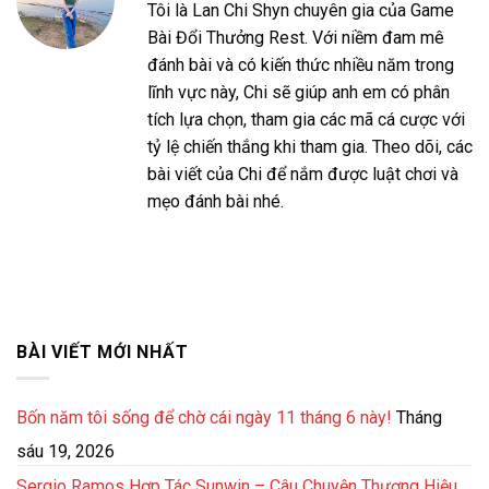
Tôi là Lan Chi Shyn chuyên gia của Game
Bài Đổi Thưởng Rest. Với niềm đam mê
đánh bài và có kiến thức nhiều năm trong
lĩnh vực này, Chi sẽ giúp anh em có phân
tích lựa chọn, tham gia các mã cá cược với
tỷ lệ chiến thắng khi tham gia. Theo dõi, các
bài viết của Chi để nắm được luật chơi và
mẹo đánh bài nhé.
BÀI VIẾT MỚI NHẤT
Bốn năm tôi sống để chờ cái ngày 11 tháng 6 này!
Tháng
sáu 19, 2026
Sergio Ramos Hợp Tác Sunwin – Câu Chuyện Thương Hiệu