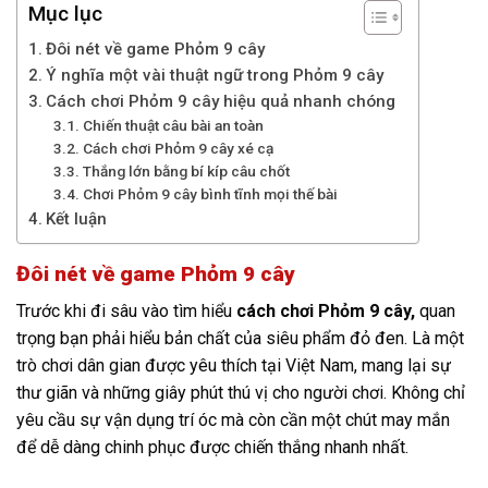
Mục lục
Đôi nét về game Phỏm 9 cây
Ý nghĩa một vài thuật ngữ trong Phỏm 9 cây
Cách chơi Phỏm 9 cây hiệu quả nhanh chóng
Chiến thuật câu bài an toàn
Cách chơi Phỏm 9 cây xé cạ
Thắng lớn bằng bí kíp câu chốt
Chơi Phỏm 9 cây bình tĩnh mọi thế bài
Kết luận
Đôi nét về game Phỏm 9 cây
Trước khi đi sâu vào tìm hiểu
cách chơi Phỏm 9 cây,
quan
trọng bạn phải hiểu bản chất của siêu phẩm đỏ đen. Là một
trò chơi dân gian được yêu thích tại Việt Nam, mang lại sự
thư giãn và những giây phút thú vị cho người chơi. Không chỉ
yêu cầu sự vận dụng trí óc mà còn cần một chút may mắn
để dễ dàng chinh phục được chiến thắng nhanh nhất.