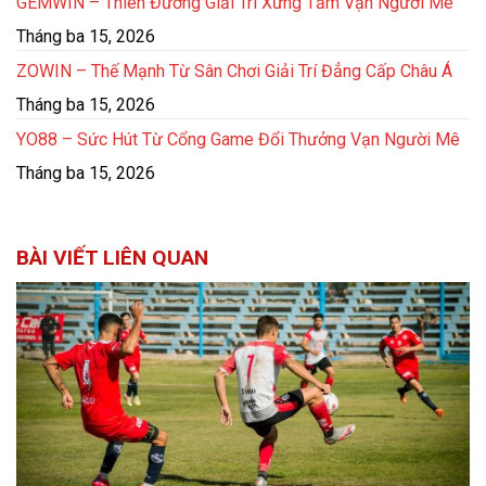
GEMWIN – Thiên Đường Giải Trí Xứng Tầm Vạn Người Mê
Tháng ba 15, 2026
ZOWIN – Thế Mạnh Từ Sân Chơi Giải Trí Đẳng Cấp Châu Á
Tháng ba 15, 2026
YO88 – Sức Hút Từ Cổng Game Đổi Thưởng Vạn Người Mê
Tháng ba 15, 2026
BÀI VIẾT LIÊN QUAN