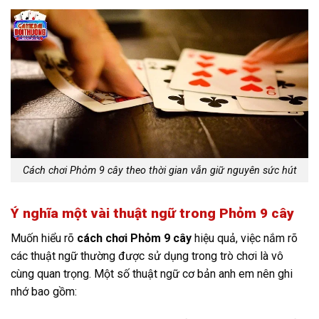
Cách chơi Phỏm 9 cây theo thời gian vẫn giữ nguyên sức hút
Ý nghĩa một vài thuật ngữ trong Phỏm 9 cây
Muốn hiểu rõ
cách chơi Phỏm 9 cây
hiệu quả, việc nắm rõ
các thuật ngữ thường được sử dụng trong trò chơi là vô
cùng quan trọng. Một số thuật ngữ cơ bản anh em nên ghi
nhớ bao gồm: