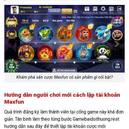
Khám phá sân cược Maxfun có sản phẩm gì nổi bật?
Hướng dẫn người chơi mới cách lập tài khoản
Maxfun
Quá trình đăng ký làm thành viên tại cổng game này khá đơn
giản. Tân binh làm theo từng bước Gamebaidoithuong.rest
hướng dẫn sau đây để thiết lập tài khoản cược mới: