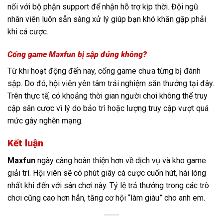
nối với bộ phận support để nhận hỗ trợ kịp thời. Đội ngũ
nhân viên luôn sẵn sàng xử lý giúp bạn khó khăn gặp phải
khi cá cược.
Cổng game Maxfun bị sập đúng không?
Từ khi hoạt động đến nay, cổng game chưa từng bị đánh
sập. Do đó, hội viên yên tâm trải nghiệm săn thưởng tại đây.
Trên thực tế, có khoảng thời gian người chơi không thể truy
cập sân cược vì lý do bảo trì hoặc lượng truy cập vượt quá
mức gây nghẽn mạng.
Kết luận
Maxfun
ngày càng hoàn thiện hơn về dịch vụ và kho game
giải trí. Hội viên sẽ có phút giây cá cược cuốn hút, hài lòng
nhất khi đến với sân chơi này. Tỷ lệ trả thưởng trong các trò
chơi cũng cao hơn hẳn, tăng cơ hội “làm giàu” cho anh em.