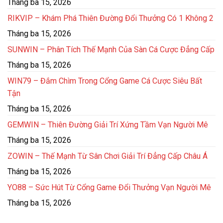
Tháng ba 15, 2026
RIKVIP – Khám Phá Thiên Đường Đổi Thưởng Có 1 Không 2
Tháng ba 15, 2026
SUNWIN – Phân Tích Thế Mạnh Của Sàn Cá Cược Đẳng Cấp
Tháng ba 15, 2026
WIN79 – Đắm Chìm Trong Cổng Game Cá Cược Siêu Bất
Tận
Tháng ba 15, 2026
GEMWIN – Thiên Đường Giải Trí Xứng Tầm Vạn Người Mê
Tháng ba 15, 2026
ZOWIN – Thế Mạnh Từ Sân Chơi Giải Trí Đẳng Cấp Châu Á
Tháng ba 15, 2026
YO88 – Sức Hút Từ Cổng Game Đổi Thưởng Vạn Người Mê
Tháng ba 15, 2026