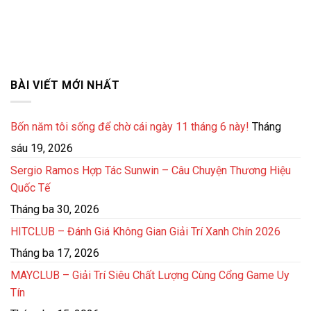
BÀI VIẾT MỚI NHẤT
Bốn năm tôi sống để chờ cái ngày 11 tháng 6 này!
Tháng
sáu 19, 2026
Sergio Ramos Hợp Tác Sunwin – Câu Chuyện Thương Hiệu
Quốc Tế
Tháng ba 30, 2026
HITCLUB – Đánh Giá Không Gian Giải Trí Xanh Chín 2026
Tháng ba 17, 2026
MAYCLUB – Giải Trí Siêu Chất Lượng Cùng Cổng Game Uy
Tín