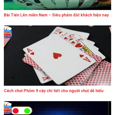
Bài Tiến Lên miền Nam – Siêu phẩm đắt khách hiện nay
Cách chơi Phỏm 9 cây chi tiết cho người chơi dễ hiểu