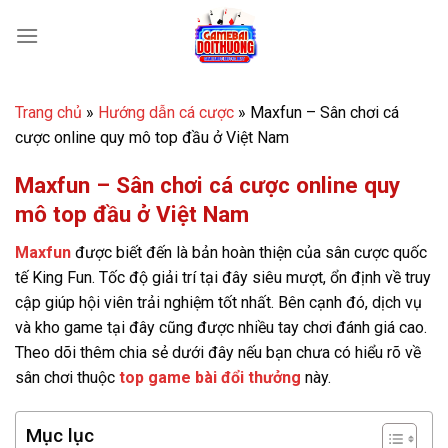
Bỏ
qua
nội
dung
Trang chủ
»
Hướng dẫn cá cược
»
Maxfun – Sân chơi cá
cược online quy mô top đầu ở Việt Nam
Maxfun – Sân chơi cá cược online quy
mô top đầu ở Việt Nam
Maxfun
được biết đến là bản hoàn thiện của sân cược quốc
tế King Fun. Tốc độ giải trí tại đây siêu mượt, ổn định về truy
cập giúp hội viên trải nghiệm tốt nhất. Bên cạnh đó, dịch vụ
và kho game tại đây cũng được nhiều tay chơi đánh giá cao.
Theo dõi thêm chia sẻ dưới đây nếu bạn chưa có hiểu rõ về
sân chơi thuộc
top game bài đổi thưởng
này.
Mục lục