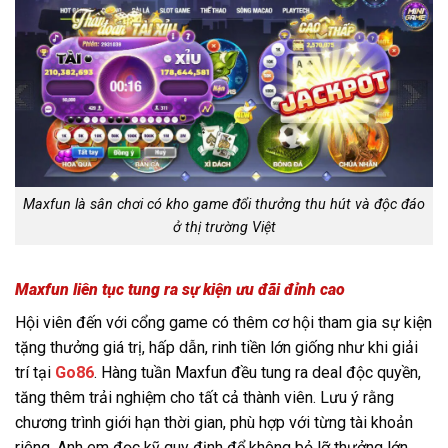
Maxfun là sân chơi có kho game đổi thưởng thu hút và độc đáo
ở thị trường Việt
Maxfun liên tục tung ra sự kiện ưu đãi đỉnh cao
Hội viên đến với cổng game có thêm cơ hội tham gia sự kiện
tặng thưởng giá trị, hấp dẫn, rinh tiền lớn giống như khi giải
trí tại
Go86
. Hàng tuần Maxfun đều tung ra deal độc quyền,
tăng thêm trải nghiệm cho tất cả thành viên. Lưu ý rằng
chương trình giới hạn thời gian, phù hợp với từng tài khoản
riêng. Anh em đọc kỹ quy định để không bỏ lỡ thưởng lớn.