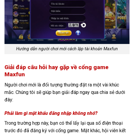
Hướng dẫn người chơi mới cách lập tài khoản Maxfun
Giải đáp câu hỏi hay gặp về cổng game
Maxfun
Người chơi mới là đối tượng thường đặt ra một vài khúc
mắc. Chúng tôi sẽ giúp bạn giải đáp ngay qua chia sẻ dưới
đây:
Phải làm gì mật khẩu đăng nhập không nhớ?
Trong trường hợp này, bạn có thể lấy lại qua số điện thoại
trước đó đã đăng ký với cổng game. Mặt khác, hội viên kết