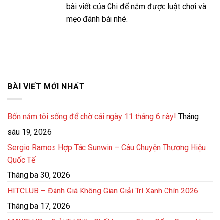
bài viết của Chi để nắm được luật chơi và
mẹo đánh bài nhé.
BÀI VIẾT MỚI NHẤT
Bốn năm tôi sống để chờ cái ngày 11 tháng 6 này!
Tháng
sáu 19, 2026
Sergio Ramos Hợp Tác Sunwin – Câu Chuyện Thương Hiệu
Quốc Tế
Tháng ba 30, 2026
HITCLUB – Đánh Giá Không Gian Giải Trí Xanh Chín 2026
Tháng ba 17, 2026