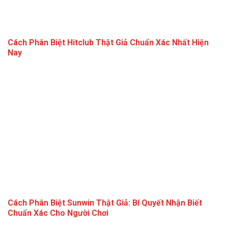
Cách Phân Biệt Hitclub Thật Giả Chuẩn Xác Nhất Hiện
Nay
Cách Phân Biệt Sunwin Thật Giả: Bí Quyết Nhận Biết
Chuẩn Xác Cho Người Chơi