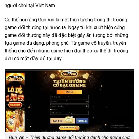
người chơi tại Việt Nam.
Có thể nói rằng Gun Vin là một hiện tượng trong thị trường
game đổi thưởng tại nước ta. Ngay từ khi xuất hiện cổng
game đổi thưởng này đã đặc biệt gây ấn tượng bởi những
tựa game đa dạng, phong phú. Từ game cổ truyền, truyền
thống cho đến những game hiện đại theo xu thế thị trường
đều có mặt đầy đủ tại đây.
Gun Vin – Thiên đường game đổi thưởng dành cho người chơi