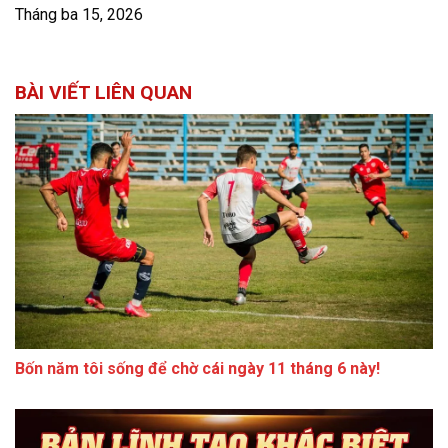
Tháng ba 15, 2026
BÀI VIẾT LIÊN QUAN
Bốn năm tôi sống để chờ cái ngày 11 tháng 6 này!