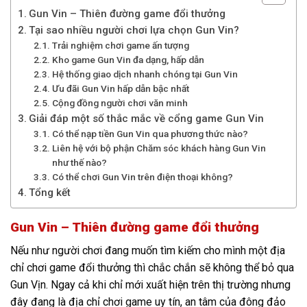
Gun Vin – Thiên đường game đổi thưởng
Tại sao nhiều người chơi lựa chọn Gun Vin?
Trải nghiệm chơi game ấn tượng
Kho game Gun Vin đa dạng, hấp dẫn
Hệ thống giao dịch nhanh chóng tại Gun Vin
Ưu đãi Gun Vin hấp dẫn bậc nhất
Cộng đồng người chơi văn minh
Giải đáp một số thắc mắc về cổng game Gun Vin
Có thể nạp tiền Gun Vin qua phương thức nào?
Liên hệ với bộ phận Chăm sóc khách hàng Gun Vin
như thế nào?
Có thể chơi Gun Vin trên điện thoại không?
Tổng kết
Gun Vin – Thiên đường game đổi thưởng
Nếu như người chơi đang muốn tìm kiếm cho mình một địa
chỉ chơi game đổi thưởng thì chắc chắn sẽ không thể bỏ qua
Gun Vịn. Ngay cả khi chỉ mới xuất hiện trên thị trường nhưng
đây đang là địa chỉ chơi game uy tín, an tâm của đông đảo