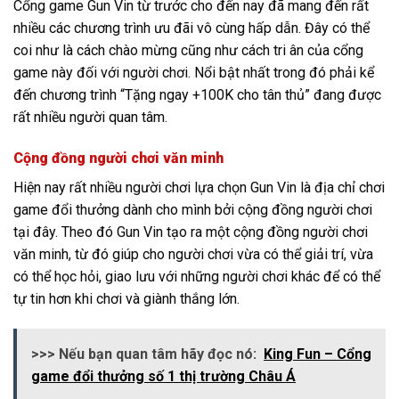
Cổng game Gun Vin từ trước cho đến nay đã mang đến rất
nhiều các chương trình ưu đãi vô cùng hấp dẫn. Đây có thể
coi như là cách chào mừng cũng như cách tri ân của cổng
game này đối với người chơi. Nổi bật nhất trong đó phải kể
đến chương trình “Tặng ngay +100K cho tân thủ” đang được
rất nhiều người quan tâm.
Cộng đồng người chơi văn minh
Hiện nay rất nhiều người chơi lựa chọn Gun Vin là địa chỉ chơi
game đổi thưởng dành cho mình bởi cộng đồng người chơi
tại đây. Theo đó Gun Vin tạo ra một cộng đồng người chơi
văn minh, từ đó giúp cho người chơi vừa có thể giải trí, vừa
có thể học hỏi, giao lưu với những người chơi khác để có thể
tự tin hơn khi chơi và giành thắng lớn.
>>> Nếu bạn quan tâm hãy đọc nó:
King Fun – Cổng
game đổi thưởng số 1 thị trường Châu Á