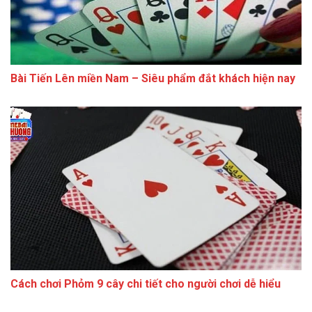
Bài Tiến Lên miền Nam – Siêu phẩm đắt khách hiện nay
Cách chơi Phỏm 9 cây chi tiết cho người chơi dễ hiểu