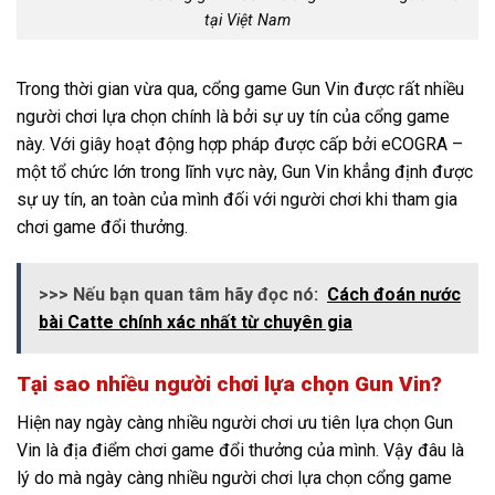
tại Việt Nam
Trong thời gian vừa qua, cổng game Gun Vin được rất nhiều
người chơi lựa chọn chính là bởi sự uy tín của cổng game
này. Với giây hoạt động hợp pháp được cấp bởi eCOGRA –
một tổ chức lớn trong lĩnh vực này, Gun Vin khẳng định được
sự uy tín, an toàn của mình đối với người chơi khi tham gia
chơi game đổi thưởng.
>>> Nếu bạn quan tâm hãy đọc nó:
Cách đoán nước
bài Catte chính xác nhất từ chuyên gia
Tại sao nhiều người chơi lựa chọn Gun Vin?
Hiện nay ngày càng nhiều người chơi ưu tiên lựa chọn Gun
Vin là địa điểm chơi game đổi thưởng của mình. Vậy đâu là
lý do mà ngày càng nhiều người chơi lựa chọn cổng game