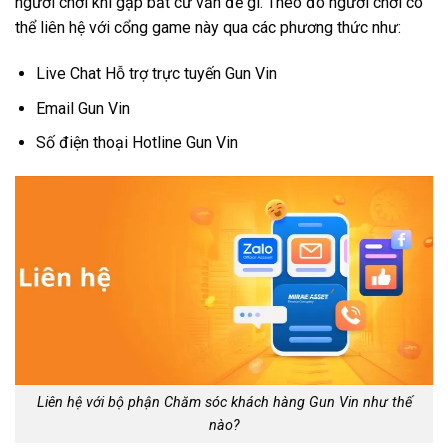
người chơi khi gặp bất cứ vấn đề gì. Theo đó người chơi có
thể liên hệ với cổng game này qua các phương thức như:
Live Chat Hỗ trợ trực tuyến Gun Vin
Email Gun Vin
Số điện thoại Hotline Gun Vin
Liên hệ với bộ phận Chăm sóc khách hàng Gun Vin như thế
nào?