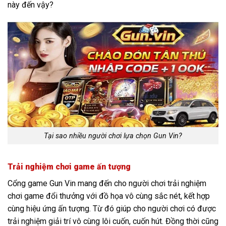
này đến vậy?
Tại sao nhiều người chơi lựa chọn Gun Vin?
Trải nghiệm chơi game ấn tượng
Cổng game Gun Vin mang đến cho người chơi trải nghiệm
chơi game đổi thưởng với đồ họa vô cùng sắc nét, kết hợp
cùng hiệu ứng ấn tượng. Từ đó giúp cho người chơi có được
trải nghiệm giải trí vô cùng lôi cuốn, cuốn hút. Đồng thời cũng