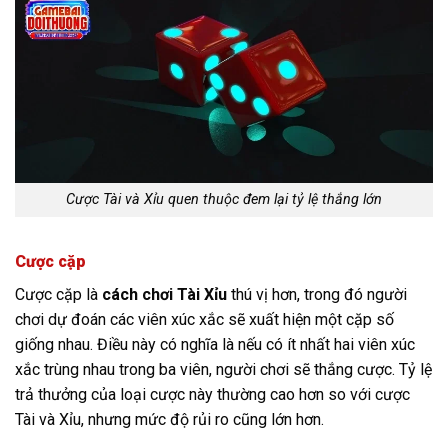
Cược Tài và Xỉu quen thuộc đem lại tỷ lệ thắng lớn
Cược cặp
Cược cặp là
cách chơi Tài Xỉu
thú vị hơn, trong đó người
chơi dự đoán các viên xúc xắc sẽ xuất hiện một cặp số
giống nhau. Điều này có nghĩa là nếu có ít nhất hai viên xúc
xắc trùng nhau trong ba viên, người chơi sẽ thắng cược. Tỷ lệ
trả thưởng của loại cược này thường cao hơn so với cược
Tài và Xỉu, nhưng mức độ rủi ro cũng lớn hơn.