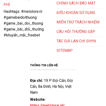
CHÍNH SÁCH BÁO MẬT
PHÍ
Hashtags: #melstore.nl
ĐIỀU KHOẢN SỬ DỤNG
#gamebaidoithuong
MIỄN TRỪ TRÁCH NHIỆM
#game_bai_doi_thuong
#game_bài_đổi_thưởng
CÂU HỎI THƯỜNG GẶP
#khuyến_mãi_freebet
TÁC GIẢ LAN CHI SHYN
SITEMAP
THÔNG TIN LIÊN HỆ
Địa chỉ:
19 P. Đội Cấn, Đội
Cấn, Ba Đình, Hà Nội, Việt
Nam
Website:
https://melstore.nl/