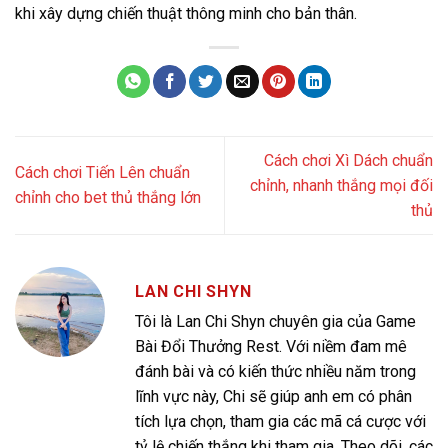
khi xây dựng chiến thuật thông minh cho bản thân.
Cách chơi Xì Dách chuẩn
Cách chơi Tiến Lên chuẩn
chỉnh, nhanh thắng mọi đối
chỉnh cho bet thủ thắng lớn
thủ
LAN CHI SHYN
Tôi là Lan Chi Shyn chuyên gia của Game
Bài Đổi Thưởng Rest. Với niềm đam mê
đánh bài và có kiến thức nhiều năm trong
lĩnh vực này, Chi sẽ giúp anh em có phân
tích lựa chọn, tham gia các mã cá cược với
tỷ lệ chiến thắng khi tham gia. Theo dõi, các