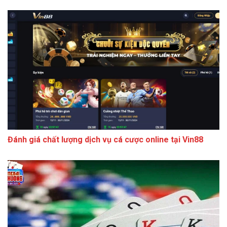
Đánh giá chất lượng dịch vụ cá cược online tại Vin88