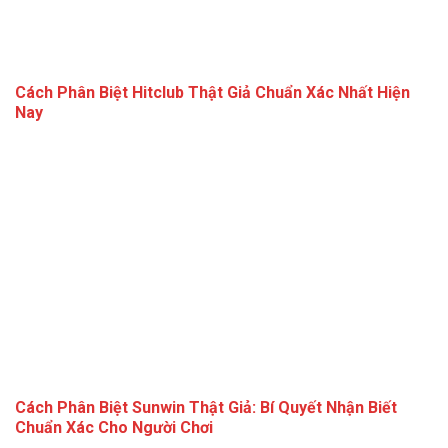
Cách Phân Biệt Hitclub Thật Giả Chuẩn Xác Nhất Hiện
Nay
Cách Phân Biệt Sunwin Thật Giả: Bí Quyết Nhận Biết
Chuẩn Xác Cho Người Chơi