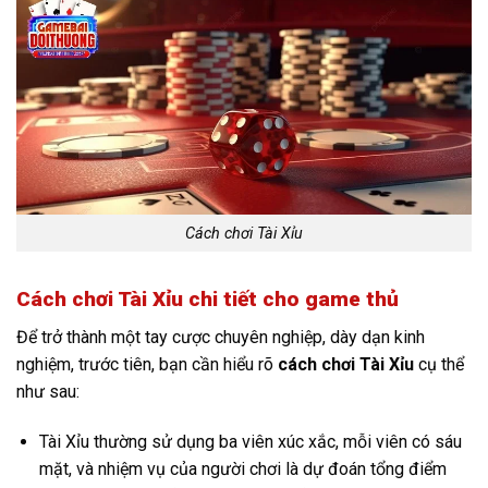
Cách chơi Tài Xỉu
Cách chơi Tài Xỉu chi tiết cho game thủ
Để trở thành một tay cược chuyên nghiệp, dày dạn kinh
nghiệm, trước tiên, bạn cần hiểu rõ
cách chơi Tài Xỉu
cụ thể
như sau:
Tài Xỉu thường sử dụng ba viên xúc xắc, mỗi viên có sáu
mặt, và nhiệm vụ của người chơi là dự đoán tổng điểm