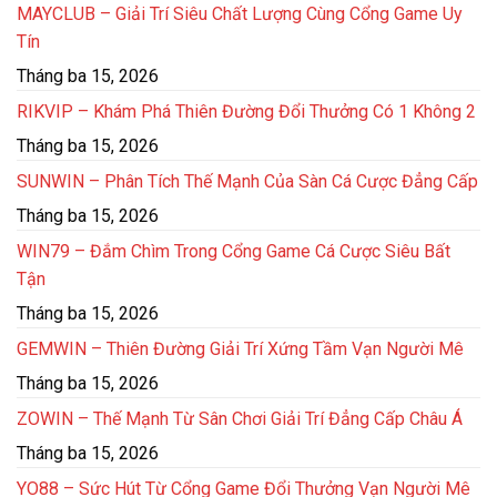
MAYCLUB – Giải Trí Siêu Chất Lượng Cùng Cổng Game Uy
Tín
Tháng ba 15, 2026
RIKVIP – Khám Phá Thiên Đường Đổi Thưởng Có 1 Không 2
Tháng ba 15, 2026
SUNWIN – Phân Tích Thế Mạnh Của Sàn Cá Cược Đẳng Cấp
Tháng ba 15, 2026
WIN79 – Đắm Chìm Trong Cổng Game Cá Cược Siêu Bất
Tận
Tháng ba 15, 2026
GEMWIN – Thiên Đường Giải Trí Xứng Tầm Vạn Người Mê
Tháng ba 15, 2026
ZOWIN – Thế Mạnh Từ Sân Chơi Giải Trí Đẳng Cấp Châu Á
Tháng ba 15, 2026
YO88 – Sức Hút Từ Cổng Game Đổi Thưởng Vạn Người Mê