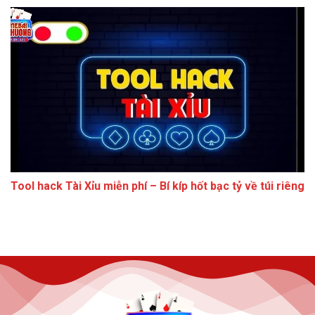
Tool hack Tài Xỉu miễn phí – Bí kíp hốt bạc tỷ về túi riêng