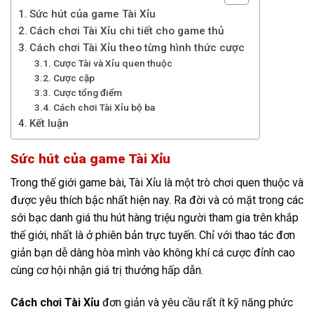
Sức hút của game Tài Xỉu
Cách chơi Tài Xỉu chi tiết cho game thủ
Cách chơi Tài Xỉu theo từng hình thức cược
Cược Tài và Xỉu quen thuộc
Cược cặp
Cược tổng điểm
Cách chơi Tài Xỉu bộ ba
Kết luận
Sức hút của game Tài Xỉu
Trong thế giới game bài, Tài Xỉu là một trò chơi quen thuộc và
được yêu thích bậc nhất hiện nay. Ra đời và có mặt trong các
sới bạc danh giá thu hút hàng triệu người tham gia trên khắp
thế giới, nhất là ở phiên bản trực tuyến. Chỉ với thao tác đơn
giản bạn dễ dàng hòa mình vào không khí cá cược đỉnh cao
cùng cơ hội nhận giá trị thưởng hấp dẫn.
Cách chơi Tài Xỉu
đơn giản và yêu cầu rất ít kỹ năng phức