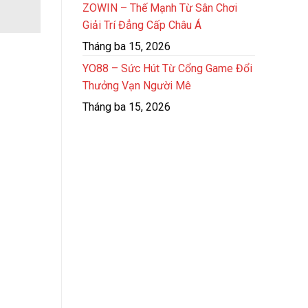
ZOWIN – Thế Mạnh Từ Sân Chơi
Giải Trí Đẳng Cấp Châu Á
Tháng ba 15, 2026
YO88 – Sức Hút Từ Cổng Game Đổi
Thưởng Vạn Người Mê
Tháng ba 15, 2026