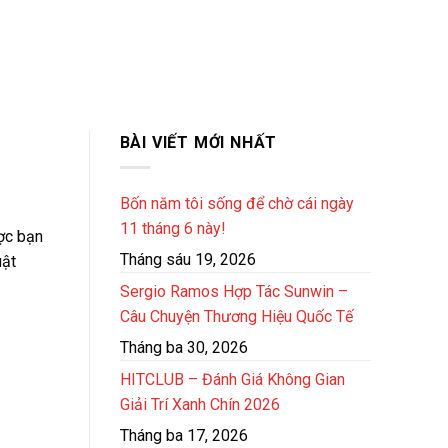
BÀI VIẾT MỚI NHẤT
Bốn năm tôi sống để chờ cái ngày
11 tháng 6 này!
ược bạn
Tháng sáu 19, 2026
uật
Sergio Ramos Hợp Tác Sunwin –
Câu Chuyện Thương Hiệu Quốc Tế
Tháng ba 30, 2026
HITCLUB – Đánh Giá Không Gian
Giải Trí Xanh Chín 2026
Tháng ba 17, 2026