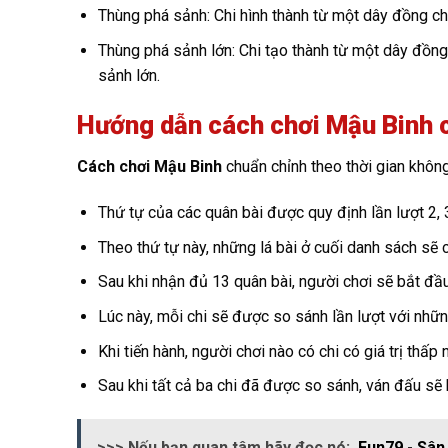
Thùng phá sảnh: Chi hình thành từ một dây đồng ch
Thùng phá sảnh lớn: Chi tạo thành từ một dây đồng
sảnh lớn.
Hướng dẫn cách chơi Mậu Binh 
Cách chơi Mậu Binh
chuẩn chỉnh theo thời gian không
Thứ tự của các quân bài được quy định lần lượt 2, 3, 
Theo thứ tự này, những lá bài ở cuối danh sách sẽ 
Sau khi nhận đủ 13 quân bài, người chơi sẽ bắt đầu
Lúc này, mỗi chi sẽ được so sánh lần lượt với nhữn
Khi tiến hành, người chơi nào có chi có giá trị thấp 
Sau khi tất cả ba chi đã được so sánh, ván đấu sẽ 
>>> Nếu bạn quan tâm hãy đọc nó:
Fun79 - Sân