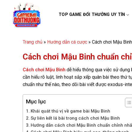
Bỏ
qua
TOP GAME ĐỔI THƯỞNG UY TÍN
nội
dung
Trang chủ
»
Hướng dẫn cá cược
»
Cách chơi Mậu Binh
Cách chơi Mậu Binh chuẩn ch
Cách chơi Mậu Binh
dễ hiểu thông qua việc sử dụng 
cần hiểu rõ luật, linh hoạt sắp xếp quân bài theo thứ 
chuẩn như thế nào, theo dõi bài viết được exodus-inte
Mục lục
Khái quát thú vị về game bài Mậu Binh
Sự liên kết lá bài trong cách chơi Mậu Binh
Hướng dẫn cách chơi Mậu Binh chuẩn chỉnh nhấ