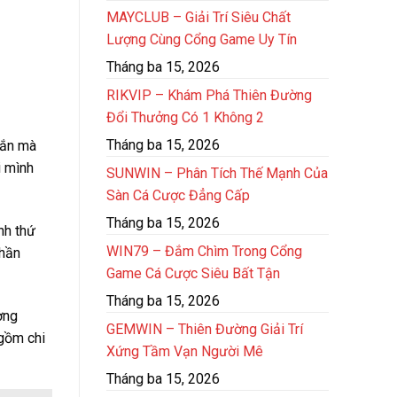
MAYCLUB – Giải Trí Siêu Chất
Lượng Cùng Cổng Game Uy Tín
Tháng ba 15, 2026
RIKVIP – Khám Phá Thiên Đường
Đổi Thưởng Có 1 Không 2
Tháng ba 15, 2026
mắn mà
i mình
SUNWIN – Phân Tích Thế Mạnh Của
Sàn Cá Cược Đẳng Cấp
Tháng ba 15, 2026
nh thứ
WIN79 – Đắm Chìm Trong Cổng
phần
Game Cá Cược Siêu Bất Tận
Tháng ba 15, 2026
ờng
GEMWIN – Thiên Đường Giải Trí
 gồm chi
Xứng Tầm Vạn Người Mê
Tháng ba 15, 2026