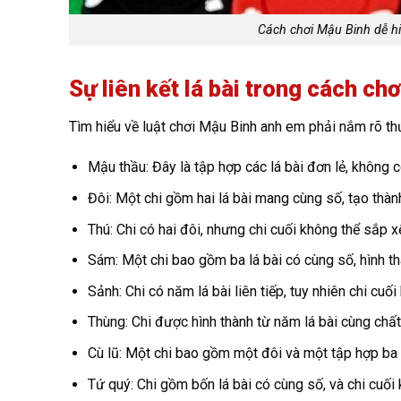
Cách chơi Mậu Binh dễ hi
Sự liên kết lá bài trong cách ch
Tìm hiểu về luật chơi Mậu Binh anh em phải nắm rõ thứ
Mậu thầu: Đây là tập hợp các lá bài đơn lẻ, không 
Đôi: Một chi gồm hai lá bài mang cùng số, tạo thàn
Thú: Chi có hai đôi, nhưng chi cuối không thể sắp x
Sám: Một chi bao gồm ba lá bài có cùng số, hình t
Sảnh: Chi có năm lá bài liên tiếp, tuy nhiên chi cu
Thùng: Chi được hình thành từ năm lá bài cùng chất,
Cù lũ: Một chi bao gồm một đôi và một tập hợp ba lá
Tứ quý: Chi gồm bốn lá bài có cùng số, và chi cuối 