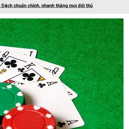
ì Dách chuẩn chỉnh, nhanh thắng mọi đối thủ