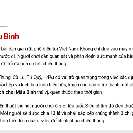
u Binh
i bài dân gian rất phổ biến tại Việt Nam. Không chỉ dựa vào may 
g nước đi. Người chơi cần quan sát và phán đoán sức mạnh của bà
 để tối đa hóa cơ hội chiến thắng.
hùng, Cù Lũ, Tứ Quý,… đều có vai trò quan trọng trong việc xác đị
ồi hộp và kịch tính luôn hiện hữu, khiến cho game trở thành một 
ch chơi Mậu Binh
thú vị, quen thuộc theo thời gian.
ến thuật thu hút người chơi ở mọi lứa tuổi. Siêu phẩm đỏ đen thư
. Mỗi người sẽ được chia 13 lá và phải sắp xếp chúng thành 3 chi
ủ theo hiệu lệnh của dealer để chinh phục chiến thắng.