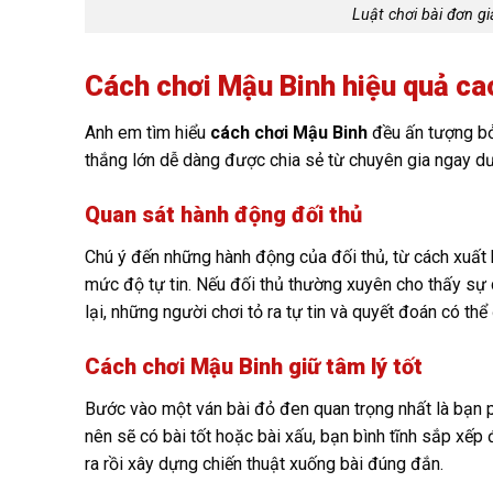
Luật chơi bài đơn g
Cách chơi Mậu Binh hiệu quả ca
Anh em tìm hiểu
cách chơi Mậu Binh
đều ấn tượng bở
thắng lớn dễ dàng được chia sẻ từ chuyên gia ngay dư
Quan sát hành động đối thủ
Chú ý đến những hành động của đối thủ, từ cách xuất bà
mức độ tự tin. Nếu đối thủ thường xuyên cho thấy sự d
lại, những người chơi tỏ ra tự tin và quyết đoán có t
Cách chơi Mậu Binh giữ tâm lý tốt
Bước vào một ván bài đỏ đen quan trọng nhất là bạn p
nên sẽ có bài tốt hoặc bài xấu, bạn bình tĩnh sắp xếp
ra rồi xây dựng chiến thuật xuống bài đúng đắn.