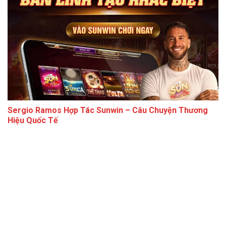
Sergio Ramos Hợp Tác Sunwin – Câu Chuyện Thương
Hiệu Quốc Tế