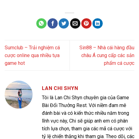
Sumclub – Trải nghiệm cá
Sin88 – Nhà cái hàng đầu
cược online qua nhiều tựa
châu Á cung cấp các sản
game hot
phẩm cá cược
LAN CHI SHYN
Tôi là Lan Chi Shyn chuyên gia của Game
Bài Đổi Thưởng Rest. Với niềm đam mê
đánh bài và có kiến thức nhiều năm trong
lĩnh vực này, Chi sẽ giúp anh em có phân
tích lựa chọn, tham gia các mã cá cược với
tỷ lệ chiến thắng khi tham gia. Theo dõi, các