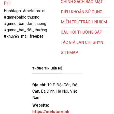
CHÍNH SÁCH BÁO MẬT
PHÍ
Hashtags: #melstore.nl
ĐIỀU KHOẢN SỬ DỤNG
#gamebaidoithuong
MIỄN TRỪ TRÁCH NHIỆM
#game_bai_doi_thuong
#game_bài_đổi_thưởng
CÂU HỎI THƯỜNG GẶP
#khuyến_mãi_freebet
TÁC GIẢ LAN CHI SHYN
SITEMAP
THÔNG TIN LIÊN HỆ
Địa chỉ:
19 P. Đội Cấn, Đội
Cấn, Ba Đình, Hà Nội, Việt
Nam
Website:
https://melstore.nl/