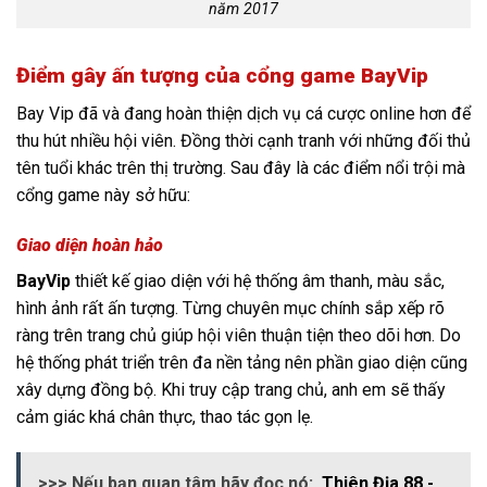
năm 2017
Điểm gây ấn tượng của cổng game BayVip
Bay Vip đã và đang hoàn thiện dịch vụ cá cược online hơn để
thu hút nhiều hội viên. Đồng thời cạnh tranh với những đối thủ
tên tuổi khác trên thị trường. Sau đây là các điểm nổi trội mà
cổng game này sở hữu:
Giao diện hoàn hảo
BayVip
thiết kế giao diện với hệ thống âm thanh, màu sắc,
hình ảnh rất ấn tượng. Từng chuyên mục chính sắp xếp rõ
ràng trên trang chủ giúp hội viên thuận tiện theo dõi hơn. Do
hệ thống phát triển trên đa nền tảng nên phần giao diện cũng
xây dựng đồng bộ. Khi truy cập trang chủ, anh em sẽ thấy
cảm giác khá chân thực, thao tác gọn lẹ.
>>> Nếu bạn quan tâm hãy đọc nó:
Thiên Địa 88 -