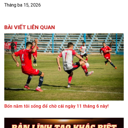
Tháng ba 15, 2026
BÀI VIẾT LIÊN QUAN
Bốn năm tôi sống để chờ cái ngày 11 tháng 6 này!