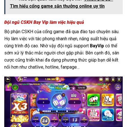
Tìm hiểu cổng game săn thưởng online uy tín
Đội ngũ CSKH Bay Vip làm việc hiệu quả
Bộ phận CSKH của cổng game đã qua đào tạo chuyên sâu.
Họ làm việc với tác phong nhanh nhẹn, năng suất hiệu quả
cùng trình độ cao. Nhờ vậy đội ngũ support
BayVip
có thể
sớm xử lý thắc mắc người chơi gặp phải. Bên cạnh đó, sân
cược cũng triển khai đa dạng phương thức giúp bạn dễ kết
nối hơn như chatlive, hotline, fanpage…