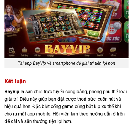
Tải app BayVip về smartphone để giải trí tiện lợi hơn
Kết luận
BayVip
là sân chơi trực tuyến công bằng, phong phú thể loại
giải trí. Điều này giúp bạn đặt cược thoả sức, cuốn hút và
hiệu quả hơn. Đặc biệt cổng game cũng bắt kịp xu thế khi
cho ra mắt app mobile. Hội viên làm theo hướng dẫn ở trên
để cài và săn thưởng tiện lợi hơn.