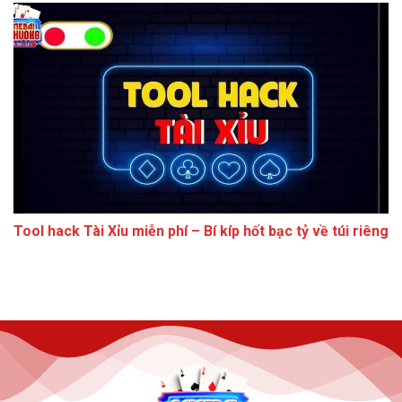
Tool hack Tài Xỉu miễn phí – Bí kíp hốt bạc tỷ về túi riêng