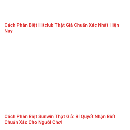
Cách Phân Biệt Hitclub Thật Giả Chuẩn Xác Nhất Hiện
Nay
Cách Phân Biệt Sunwin Thật Giả: Bí Quyết Nhận Biết
Chuẩn Xác Cho Người Chơi