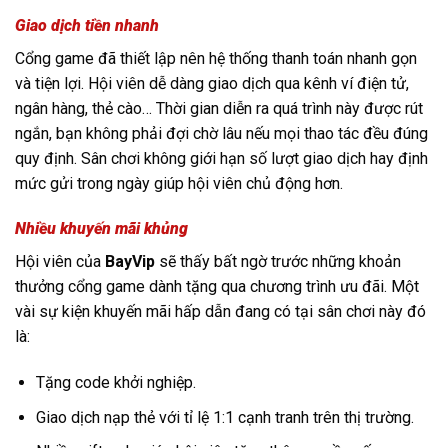
Giao dịch tiền nhanh
Cổng game đã thiết lập nên hệ thống thanh toán nhanh gọn
và tiện lợi. Hội viên dễ dàng giao dịch qua kênh ví điện tử,
ngân hàng, thẻ cào… Thời gian diễn ra quá trình này được rút
ngắn, bạn không phải đợi chờ lâu nếu mọi thao tác đều đúng
quy định. Sân chơi không giới hạn số lượt giao dịch hay định
mức gửi trong ngày giúp hội viên chủ động hơn.
Nhiều khuyến mãi khủng
Hội viên của
BayVip
sẽ thấy bất ngờ trước những khoản
thưởng cổng game dành tặng qua chương trình ưu đãi. Một
vài sự kiện khuyến mãi hấp dẫn đang có tại sân chơi này đó
là:
Tặng code khởi nghiệp.
Giao dịch nạp thẻ với tỉ lệ 1:1 cạnh tranh trên thị trường.