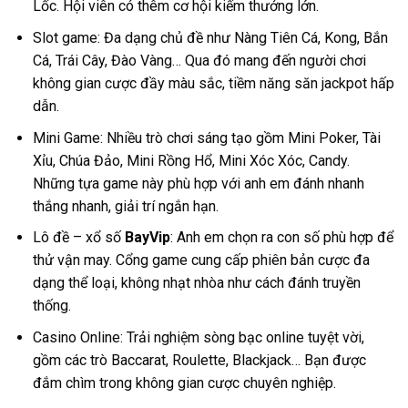
Lốc. Hội viên có thêm cơ hội kiếm thưởng lớn.
Slot game: Đa dạng chủ đề như Nàng Tiên Cá, Kong, Bắn
Cá, Trái Cây, Đào Vàng… Qua đó mang đến người chơi
không gian cược đầy màu sắc, tiềm năng săn jackpot hấp
dẫn.
Mini Game: Nhiều trò chơi sáng tạo gồm Mini Poker, Tài
Xỉu, Chúa Đảo, Mini Rồng Hổ, Mini Xóc Xóc, Candy.
Những tựa game này phù hợp với anh em đánh nhanh
thắng nhanh, giải trí ngắn hạn.
Lô đề – xổ số
BayVip
: Anh em chọn ra con số phù hợp để
thử vận may. Cổng game cung cấp phiên bản cược đa
dạng thể loại, không nhạt nhòa như cách đánh truyền
thống.
Casino Online: Trải nghiệm sòng bạc online tuyệt vời,
gồm các trò Baccarat, Roulette, Blackjack… Bạn được
đắm chìm trong không gian cược chuyên nghiệp.